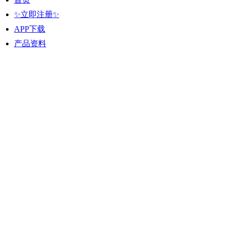
✨立即注册✨
APP下载
产品资料