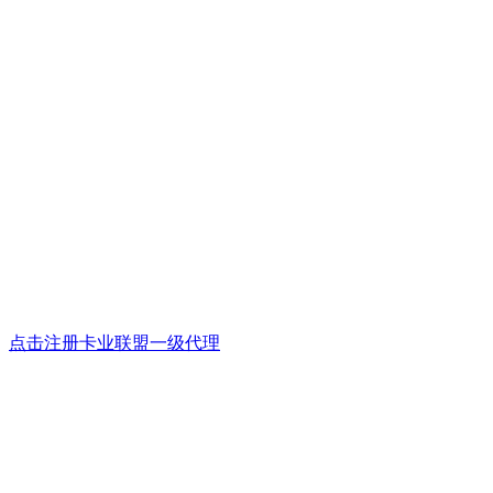
点击注册卡业联盟一级代理