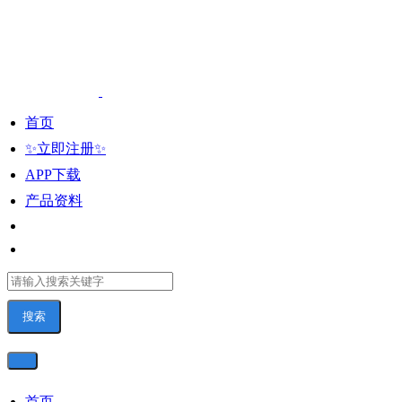
首页
✨立即注册✨
APP下载
产品资料
搜索
首页